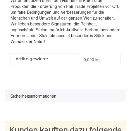
Wir unterstützen durch den Handel mit Fair Trade
Produkten die Förderung von Fair Trade Projekten vor Ort,
um faire Bedingungen und Verbesserungen für die
Menschen und Umwelt auf der ganzen Welt zu schaffen.
Wir lieben besondere Signaturen, die Reinheit,
ungeschönte Steine, natürlich-kraftvolle Farben, besondere
Formen: Jeder Stein ein absolut besonderes Stück und
Wunder der Natur!
Produkteigenschaft
Wert
Artikelgewicht:
0,020
kg
Sicherheitsinformationen
Kunden kauften dazu folgende