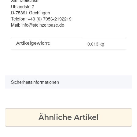
SteinZeitOase
Uhlandstr. 7
D-75391 Gechingen
Telefon: +49 (0) 7056-2192219
Mail: info@steinzeitoase.de
Produkteigenschaft
Wert
Artikelgewicht:
0,013
kg
Sicherheitsinformationen
Ähnliche Artikel