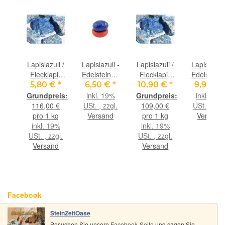
li /
Lapislazuli /
Lapislazuli -
Lapislazuli /
Lapislazuli
pis
Flecklapis
Edelstein-Ei
Flecklapis
Edelstein-
stein
Wassersteine-
- ca. 2,1 cm
Wassersteine-
- ca. 2,3 
 €
*
5,80 €
*
6,50 €
*
10,90 €
*
9,90 €
Sonderqualität
-
Sonderqualität
-
9%
inkl. 19%
inkl. 19%
stein
/ Rohsteine
Sonderqualität
/ Rohsteine
Sonderqual
gl.
116,00 €
USt. , zzgl.
109,00 €
USt. , zzgl
 -
extra
-
extra
-
nd
pro 1 kg
Versand
pro 1 kg
Versand
alität
angetrommelt
angetrommelt
inkl. 19%
inkl. 19%
1 cm
- ca. 50 g
- ca. 100 g
USt. , zzgl.
USt. , zzgl.
 1,1
(GKS)
(GKS)
Versand
Versand
Facebook
SteinZeitOase
Besuchen Sie unsere
Facebook-Seite
und sagen Sie