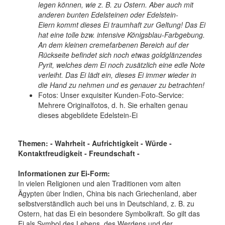
legen können, wie z. B. zu Ostern. Aber auch mit
anderen bunten Edelsteinen oder Edelstein-
Eiern kommt dieses Ei traumhaft zur Geltung! Das Ei
hat eine tolle bzw. intensive Königsblau-Farbgebung.
An dem kleinen cremefarbenen Bereich auf der
Rückseite befindet sich noch etwas goldglänzendes
Pyrit, welches dem Ei noch zusätzlich eine edle Note
verleiht. Das Ei lädt ein, dieses Ei immer wieder in
die Hand zu nehmen und es genauer zu betrachten!
Fotos:
Unser exquisiter Kunden-Foto-Service:
Mehrere Originalfotos, d. h. Sie erhalten genau
dieses abgebildete Edelstein-Ei
Themen: - Wahrheit - Aufrichtigkeit - Würde -
Kontaktfreudigkeit - Freundschaft -
Informationen zur Ei-Form:
In vielen Religionen und alen Traditionen vom alten
Ägypten über Indien, China bis nach Griechenland, aber
selbstverständlich auch bei uns in Deutschland, z. B. zu
Ostern, hat das Ei ein besondere Symbolkraft. So gilt das
Ei als Symbol des Lebens, des Werdens und der