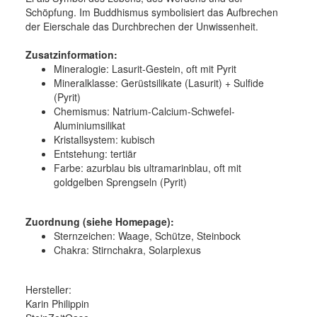
Schöpfung. Im Buddhismus symbolisiert das Aufbrechen
der Eierschale das Durchbrechen der Unwissenheit.
Zusatzinformation:
Mineralogie:
Lasurit-Gestein, oft mit Pyrit
Mineralklasse:
Gerüstsilikate (Lasurit) + Sulfide
(Pyrit)
Chemismus:
Natrium-Calcium-Schwefel-
Aluminiumsilikat
Kristallsystem:
kubisch
Entstehung:
tertiär
Farbe:
azurblau bis ultramarinblau, oft mit
goldgelben Sprengseln (Pyrit)
Zuordnung (siehe Homepage):
Sternzeichen: Waage, Schütze, Steinbock
Chakra: Stirnchakra, Solarplexus
Hersteller:
Karin Philippin