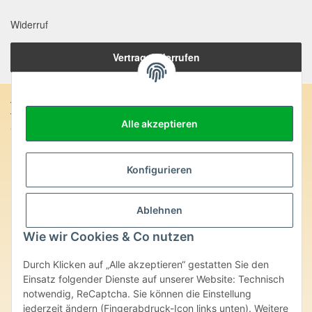
Widerruf
Vertrag widerrufen
Anschrift:
Alle akzeptieren
SteinZeitOase
Frau Karin Philippin
Uhlandstr. 7
D-75391 Gechingen
Konfigurieren
Heilversprechen:
Ablehnen
Edelsteine und Mineralien werden im esoterischen Bereich
besondere Kräfte und Eigenschaften zugeordnet. Wir weisen
Wie wir Cookies & Co nutzen
ausdrücklich darauf hin, dass alle gemachten Aussagen bzgl.
heilender Wirkungen (körperlich-seelisch-mental-geistig) einzelner
Durch Klicken auf „Alle akzeptieren“ gestatten Sie den
Produkte im Internet, Prospekten oder dem Vertragspartner
Einsatz folgender Dienste auf unserer Website: Technisch
überlassenen Unterlagen bisher weder medizinisch anerkannt oder
wissenschaftlich nachweisbar sind. Die gemachten Angaben
notwendig, ReCaptcha. Sie können die Einstellung
beruhen ausschließlich auf Überlieferungen und langjähriger
jederzeit ändern (Fingerabdruck-Icon links unten). Weitere